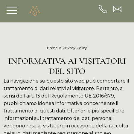
IT
EN
DE
Home
//
Privacy Policy
Un hotel, tutto da scoprire
INFORMATIVA AI VISITATORI
Una vacanza tutta da vivere
DEL SITO
Un viaggio, tutto da iniziare
La navigazione su questo sito web può comportare il
trattamento di dati relativi al visitatore. Pertanto, ai
sensi dell’art. 13 del Regolamento UE 2016/679,
pubblichiamo idonea informativa concernente il
trattamento di questi dati. Ulteriori e più specifiche
informazioni sul trattamento dei dati personali
vengono rese al visitatore in occasione della raccolta
dei suoi dati mediante registrazione al sito e/o